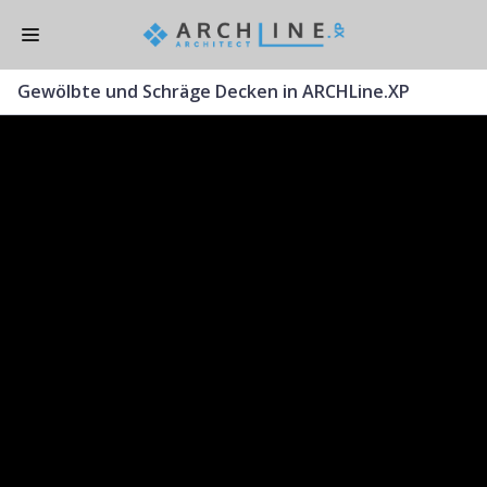
Skip
to
main
Gewölbte und Schräge Decken in ARCHLine.XP
content