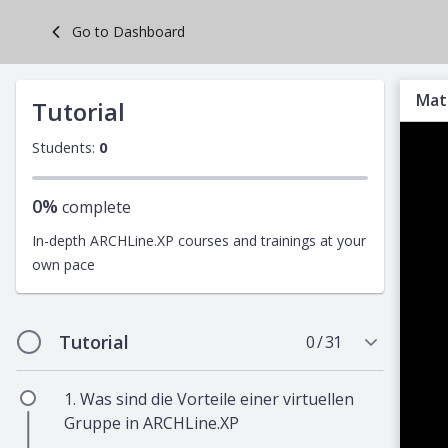
Skip
Go to Dashboard
to
main
content
Mat
Tutorial
Students:
0
0%
complete
In-depth ARCHLine.XP courses and trainings at your
own pace
Tutorial
0 / 31
1. Was sind die Vorteile einer virtuellen
Gruppe in ARCHLine.XP